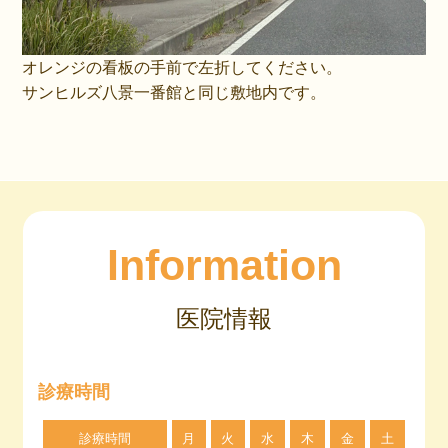
オレンジの看板の手前で左折してください。
サンヒルズ八景一番館と同じ敷地内です。
Information
医院情報
診療時間
診療時間
月
火
水
木
金
土